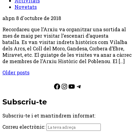
Activitats
Novetats
ahpn
8 d'octubre de 2018
Recordareu que l’Arxiu va organitzar una sortida al
mes de maig per visitar l’escenari d’aquesta
batalla. Es van visitar indrets històrics com Vilalba
dels Arcs, el Coll del Moro, Gandesa, Corbera d’Ebre,
Miravet, etc. El guiatge de les visites va anar a càrrec
de membres de l’Arxiu Històric del Poblenou. El […]
Posts
Older posts
navigation
Facebook
Instagram
YouTube
Telegram
Subscriu-te
Subscriu-te i et mantindrem informat:
Correu electrònic: