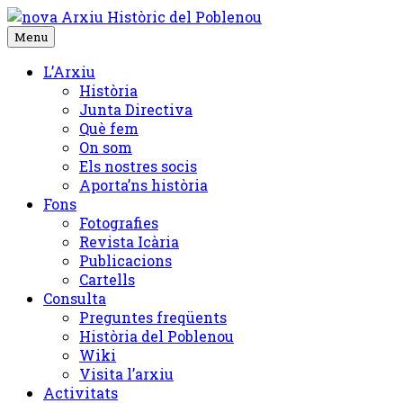
Skip
to
Menu
content
L’Arxiu
Història
Junta Directiva
Què fem
On som
Els nostres socis
Aporta’ns història
Fons
Fotografies
Revista Icària
Publicacions
Cartells
Consulta
Preguntes freqüents
Història del Poblenou
Wiki
Visita l’arxiu
Activitats