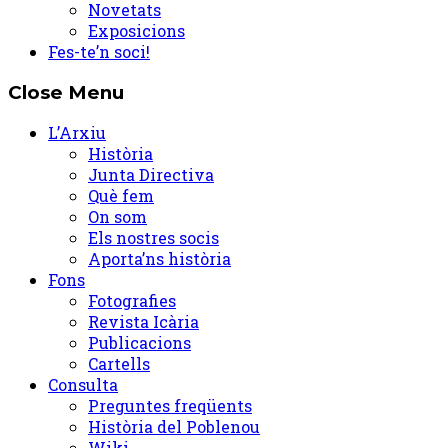
Novetats
Exposicions
Fes-te’n soci!
Close Menu
L’Arxiu
Història
Junta Directiva
Què fem
On som
Els nostres socis
Aporta’ns història
Fons
Fotografies
Revista Icària
Publicacions
Cartells
Consulta
Preguntes freqüents
Història del Poblenou
Wiki