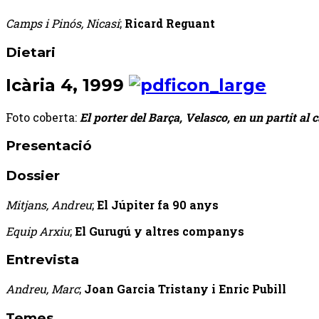
Camps i Pinós, Nicasi
;
Ricard Reguant
Dietari
Icària 4, 1999
Foto coberta:
El porter del Barça, Velasco, en un partit a
Presentació
Dossier
Mitjans, Andreu
;
El Júpiter fa 90 anys
Equip Arxiu
;
El Gurugú y altres companys
Entrevista
Andreu, Marc
;
Joan Garcia Tristany i Enric Pubill
Temes