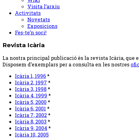
Visita l’arxiu
Activitats
Novetats
Exposicions
Fes-te’n soci!
Revista Icària
La nostra principal publicació ès la revista Icària, que
Disposem d’exemplars per a consulta en les nostres
ofi
Icària 1, 1996
*
Icària 2, 1997
*
Icària 3, 1998
*
Icària 4, 1999
*
Icària 5, 2000
*
Icària 6, 2001
*
Icària 7, 2002
*
Icària 8, 2003
*
Icària 9, 2004
*
Icària 10, 2005