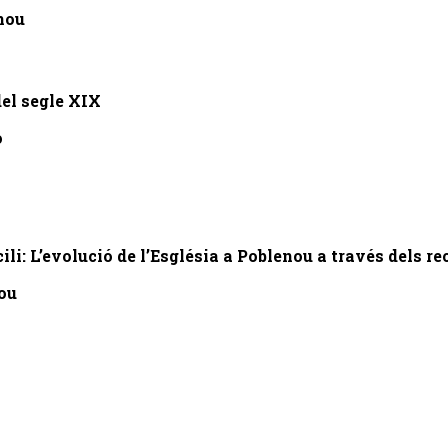
enou
del segle XIX
o
ili: L’evolució de l’Església a Poblenou a través dels r
nou