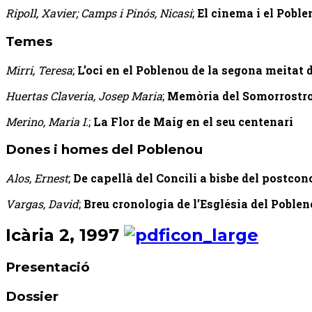
Ripoll, Xavier; Camps i Pinós, Nicasi
;
El cinema i el Pobl
Temes
Mirri, Teresa
;
L’oci en el Poblenou de la segona meitat 
Huertas Claveria, Josep Maria
;
Memòria del Somorrostr
Merino, Maria I.
;
La Flor de Maig en el seu centenari
Dones i homes del Poblenou
Alos, Ernest
;
De capellà del Concili a bisbe del postconc
Vargas, David
;
Breu cronologia de l’Església del Poble
Icària 2, 1997
Presentació
Dossier