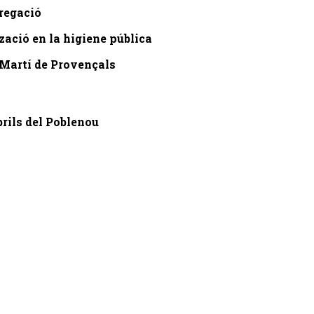
gregació
tzació en la higiene pública
 Martí de Provençals
brils del Poblenou