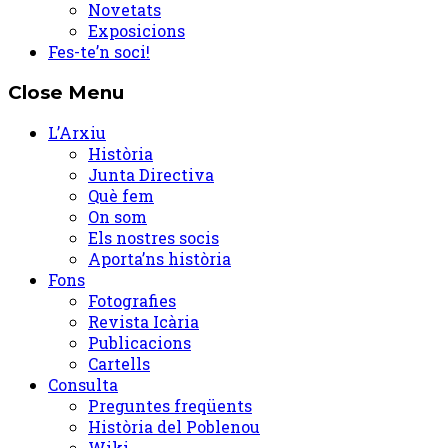
Novetats
Exposicions
Fes-te’n soci!
Close Menu
L’Arxiu
Història
Junta Directiva
Què fem
On som
Els nostres socis
Aporta’ns història
Fons
Fotografies
Revista Icària
Publicacions
Cartells
Consulta
Preguntes freqüents
Història del Poblenou
Wiki