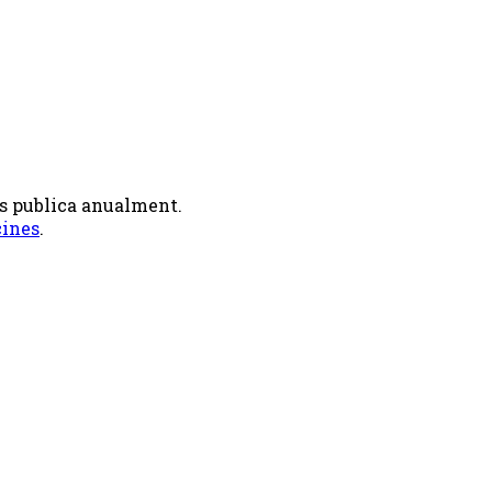
 es publica anualment.
cines
.