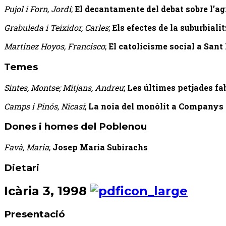
Pujol i Forn, Jordi
;
El decantamente del debat sobre l’a
Grabuleda i Teixidor, Carles
;
Els efectes de la suburbiali
Martinez Hoyos, Francisco
;
El catolicisme social a Sant
Temes
Sintes, Montse; Mitjans, Andreu
;
Les últimes petjades fa
Camps i Pinós, Nicasi
;
La noia del monòlit a Companys
Dones i homes del Poblenou
Favà, Maria
;
Josep Maria Subirachs
Dietari
Icària 3, 1998
Presentació