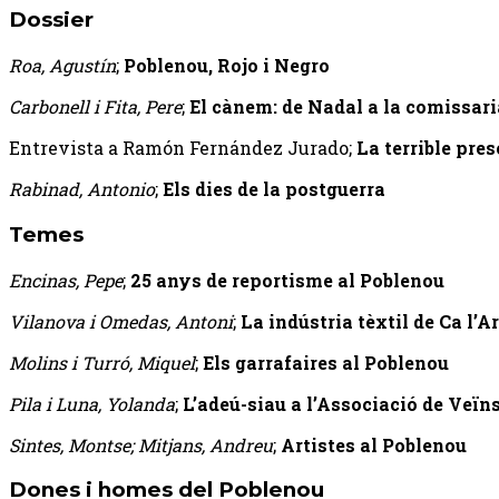
Dossier
Roa, Agustín
;
Poblenou, Rojo i Negro
Carbonell i Fita, Pere
;
El cànem: de Nadal a la comissaria
Entrevista a Ramón Fernández Jurado;
La terrible pre
Rabinad, Antonio
;
Els dies de la postguerra
Temes
Encinas, Pepe
;
25 anys de reportisme al Poblenou
Vilanova i Omedas, Antoni
;
La indústria tèxtil de Ca l’
Molins i Turró, Miquel
;
Els garrafaires al Poblenou
Pila i Luna, Yolanda
;
L’adeú-siau a l’Associació de Veïns
Sintes, Montse; Mitjans, Andreu
;
Artistes al Poblenou
Dones i homes del Poblenou