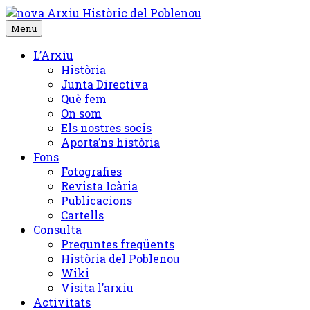
Skip
to
Menu
content
L’Arxiu
Història
Junta Directiva
Què fem
On som
Els nostres socis
Aporta’ns història
Fons
Fotografies
Revista Icària
Publicacions
Cartells
Consulta
Preguntes freqüents
Història del Poblenou
Wiki
Visita l’arxiu
Activitats