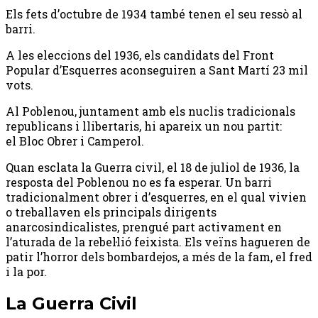
Els fets d’octubre de 1934 també tenen el seu ressò al
barri.
A les eleccions del 1936, els candidats del Front
Popular d’Esquerres aconseguiren a Sant Martí 23 mil
vots.
Al Poblenou, juntament amb els nuclis tradicionals
republicans i llibertaris, hi apareix un nou partit:
el Bloc Obrer i Camperol.
Quan esclata la Guerra civil, el 18 de juliol de 1936, la
resposta del Poblenou no es fa esperar. Un barri
tradicionalment obrer i d’esquerres, en el qual vivien
o treballaven els principals dirigents
anarcosindicalistes, prengué part activament en
l’aturada de la rebel·lió feixista. Els veïns hagueren de
patir l’horror dels bombardejos, a més de la fam, el fred
i la por.
La Guerra Civil