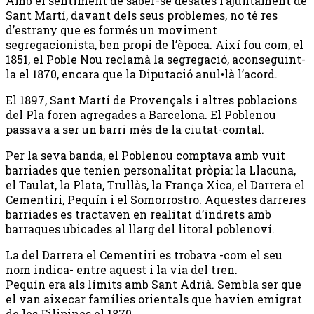
Amb el sentiment de saber-se desatès l’ajuntament de
Sant Martí, davant dels seus problemes, no té res
d’estrany que es formés un moviment
segregacionista, ben propi de l’època. Així fou com, el
1851, el Poble Nou reclamà la segregació, aconseguint-
la el 1870, encara que la Diputació anul•là l’acord.
El 1897, Sant Martí de Provençals i altres poblacions
del Pla foren agregades a Barcelona. El Poblenou
passava a ser un barri més de la ciutat-comtal.
Per la seva banda, el Poblenou comptava amb vuit
barriades que tenien personalitat pròpia: la Llacuna,
el Taulat, la Plata, Trullàs, la França Xica, el Darrera el
Cementiri, Pequín i el Somorrostro. Aquestes darreres
barriades es tractaven en realitat d’indrets amb
barraques ubicades al llarg del litoral poblenoví.
La del Darrera el Cementiri es trobava -com el seu
nom indica- entre aquest i la via del tren.
Pequín era als límits amb Sant Adrià. Sembla ser que
el van aixecar famílies orientals que havien emigrat
de les Filipines el 1870.