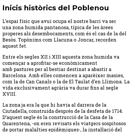
Inicis històrics del Poblenou
L’espai físic que avui ocupa el nostre barri va ser
una zona humida pantanosa, típica de les àrees
properes als desembocaments, com és el cas de la del
Besòs. Topònims com Llacuna o Joncar, recorden
aquest fet.
Entre els segles XII i XIII aquesta zona humida va
començar a aprofitar-se econòmicament
amb pastures per al bestiar destinat a abastir a
Barcelona. Amb elles comencen a aparèixer masies,
com la de Can Canals o la de El Taulat d’en Llimona. La
vida exclusivament agrària va durar fins al segle
XVIII.
La zona ja era la que hi havia al darrera de la
Ciutadella, construida després de la desfeta de 1714.
D’aquest segle és la construcció de la Casa de la
Quarentena, -on eren revisats els viatgers sospitosos
de portar malalties epidèmiques-, la instal·lació del