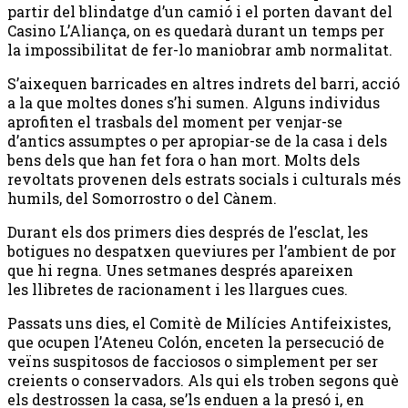
partir del blindatge d’un camió i el porten davant del
Casino L’Aliança, on es quedarà durant un temps per
la impossibilitat de fer-lo maniobrar amb normalitat.
S’aixequen barricades en altres indrets del barri, acció
a la que moltes dones s’hi sumen. Alguns individus
aprofiten el trasbals del moment per venjar-se
d’antics assumptes o per apropiar-se de la casa i dels
bens dels que han fet fora o han mort. Molts dels
revoltats provenen dels estrats socials i culturals més
humils, del Somorrostro o del Cànem.
Durant els dos primers dies després de l’esclat, les
botigues no despatxen queviures per l’ambient de por
que hi regna. Unes setmanes després apareixen
les llibretes de racionament i les llargues cues.
Passats uns dies, el Comitè de Milícies Antifeixistes,
que ocupen l’Ateneu Colón, enceten la persecució de
veïns suspitosos de facciosos o simplement per ser
creients o conservadors. Als qui els troben segons què
els destrossen la casa, se’ls enduen a la presó i, en