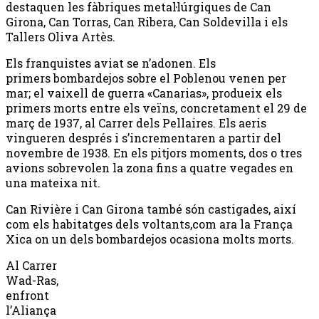
destaquen les fàbriques metal·lúrgiques de Can
Girona, Can Torras, Can Ribera, Can Soldevilla i els
Tallers Oliva Artès.
Els franquistes aviat se n’adonen. Els
primers bombardejos sobre el Poblenou venen per
mar; el vaixell de guerra «Canarias», produeix els
primers morts entre els veïns, concretament el 29 de
març de 1937, al Carrer dels Pellaires. Els aeris
vingueren després i s’incrementaren a partir del
novembre de 1938. En els pitjors moments, dos o tres
avions sobrevolen la zona fins a quatre vegades en
una mateixa nit.
Can Rivière i Can Girona també són castigades, així
com els habitatges dels voltants,com ara la França
Xica on un dels bombardejos ocasiona molts morts.
Al Carrer
Wad-Ras,
enfront
l’Aliança