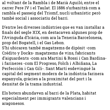
al voltant de la Rambla i de Marià Aguiló, entre el
carrer Pere IV i el Taulat. El 1886 s’urbanitzà com a
rambla el passeig del Triomf, nucli urbanístic però
també social i associatiu del barri.
D’entre les diverses indústries que es van instal·lar a
finals del segle XIX, en destacaven algunes prop de
l’Avinguda d’Icària, com ara la Teneria Barcelonesa,
prop del Bogatell, i el Gas Lebon.
S’hi ubicaren també magatzems de dipòsit -com
Crédito y Docks- magatzems de vins, fabricants
d’aiguardents -com ara Martini & Rossi i Can Bardina-
i farineres -com El Progreso, Folch i Albiñana, La
Perfección i Can Gili-. Sant Martí esdevingué la
capital del segment modern de la indústria farinera
espanyola, gràcies a la proximitat del port i la
densitat de la trama industrial.
Els boters abundaven al barri de la Plata, habitat
especialment per immigrants valencians i
aragonesos.