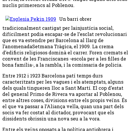
nuclis primerencs al Poblenou.
Un barri obrer
tradicionalment castigat per lainjustícia social,
difícilment podia escapar-se de l’esclat revolucionari
que es va estendre per Barcelona al llarg de
l’anomenadaSetmana Tràgica, el 1909. La crema
d’edificis religiosos dominà el carrer. Foren cremats el
convent de les Franciscanes -escola per a les filles de
bona família-, a la rambla, i la comissaria de policia.
Entre 1912 i 1923 Barcelona patí temps durs
caracteritzats per les vagues i els atemptats, alguns
dels quals tingueren lloc a Sant Martí. El cop d’estat
del general Primo de Rivera va aportar al Poblenou,
entre altres coses, divisions entre els propis veïns. És
el que va passar a l’Aliança vella, quan una part dels
socis va fer costat al dictador, provocant que els
dissidents obrissin una nova seu a la vora.
Entre els veïns oposats a la política antiobrera i