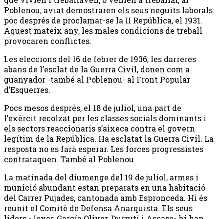
Poblenou, aviat demostraren els seus neguits laborals
poc després de proclamar-se la II República, el 1931.
Aquest mateix any, les males condicions de treball
provocaren conflictes.
Les eleccions del 16 de febrer de 1936, les darreres
abans de l’esclat de la Guerra Civil, donen com a
guanyador -també al Poblenou- al Front Popular
d’Esquerres.
Pocs mesos després, el 18 de juliol, una part de
l’exèrcit recolzat per les classes socials dominants i
els sectors reaccionaris s’aixeca contra el govern
legítim de la República. Ha esclatat la Guerra Civil. La
resposta no es farà esperar. Les forces progressistes
contrataquen. També al Poblenou.
La matinada del diumenge del 19 de juliol, armes i
munició abundant estan preparats en una habitació
del Carrer Pujades, cantonada amb Espronceda. Hi és
reunit el Comitè de Defensa Anarquista. Els seus
líders -Jover, García Oliver, Durruti i Ascaso- hi han