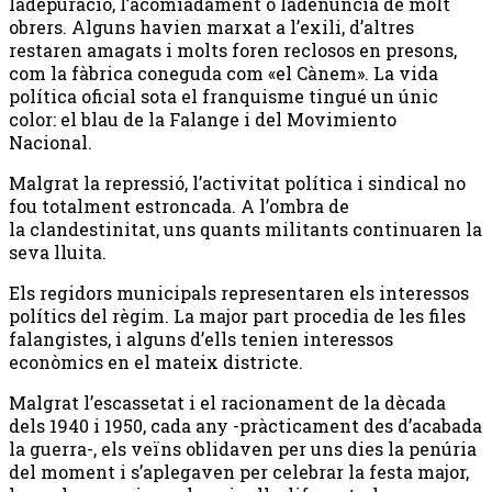
ladepuració, l’acomiadament o ladenúncia de molt
obrers. Alguns havien marxat a l’exili, d’altres
restaren amagats i molts foren reclosos en presons,
com la fàbrica coneguda com «el Cànem». La vida
política oficial sota el franquisme tingué un únic
color: el blau de la Falange i del Movimiento
Nacional.
Malgrat la repressió, l’activitat política i sindical no
fou totalment estroncada. A l’ombra de
la clandestinitat, uns quants militants continuaren la
seva lluita.
Els regidors municipals representaren els interessos
polítics del règim. La major part procedia de les files
falangistes, i alguns d’ells tenien interessos
econòmics en el mateix districte.
Malgrat l’escassetat i el racionament de la dècada
dels 1940 i 1950, cada any -pràcticament des d’acabada
la guerra-, els veïns oblidaven per uns dies la penúria
del moment i s’aplegaven per celebrar la festa major,