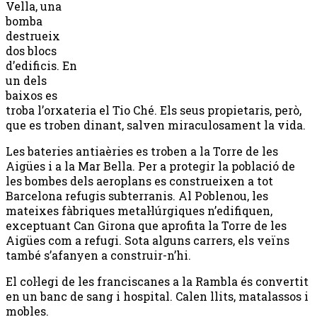
Vella, una
bomba
destrueix
dos blocs
d’edificis. En
un dels
baixos es
troba l’orxateria el Tio Ché. Els seus propietaris, però,
que es troben dinant, salven miraculosament la vida.
Les bateries antiaèries es troben a la Torre de les
Aigües i a la Mar Bella. Per a protegir la població de
les bombes dels aeroplans es construeixen a tot
Barcelona refugis subterranis. Al Poblenou, les
mateixes fàbriques metal·lúrgiques n’edifiquen,
exceptuant Can Girona que aprofita la Torre de les
Aigües com a refugi. Sota alguns carrers, els veïns
també s’afanyen a construir-n’hi.
El col·legi de les franciscanes a la Rambla és convertit
en un banc de sang i hospital. Calen llits, matalassos i
mobles.