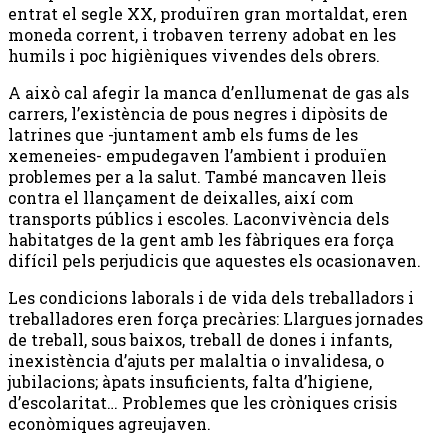
entrat el segle XX, produïren gran mortaldat, eren
moneda corrent, i trobaven terreny adobat en les
humils i poc higièniques vivendes dels obrers.
A això cal afegir la manca d’enllumenat de gas als
carrers, l’existència de pous negres i dipòsits de
latrines que -juntament amb els fums de les
xemeneies- empudegaven l’ambient i produïen
problemes per a la salut. També mancaven lleis
contra el llançament de deixalles, així com
transports públics i escoles. Laconvivència dels
habitatges de la gent amb les fàbriques era força
difícil pels perjudicis que aquestes els ocasionaven.
Les condicions laborals i de vida dels treballadors i
treballadores eren força precàries: Llargues jornades
de treball, sous baixos, treball de dones i infants,
inexistència d’ajuts per malaltia o invalidesa, o
jubilacions; àpats insuficients, falta d’higiene,
d’escolaritat… Problemes que les cròniques crisis
econòmiques agreujaven.