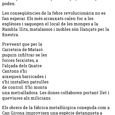
poden.
Les conseqüències de la febre revolucionària no es
fan esperar. Els més arrauxats calen foc a les
esglésies i saquegen el local de les monges a la
Rambla: llits, matalassos i mobles són llançats per la
finestra.
Preveent que per la
Carretera de Mataró
puguin infiltrar-se les
forces feixistes, a
l’alçada dels Quatre
Cantons s’hi
aixequen barricades i
s’hi instal·len patrulles
de control. S’hi monta
una metralladora. Les dones col·laboren portant llet i
queviures als milicians.
Els obrers de la fàbrica metal·lúrgica coneguda com a
Can Girona improvisen una espècie detanqueta a