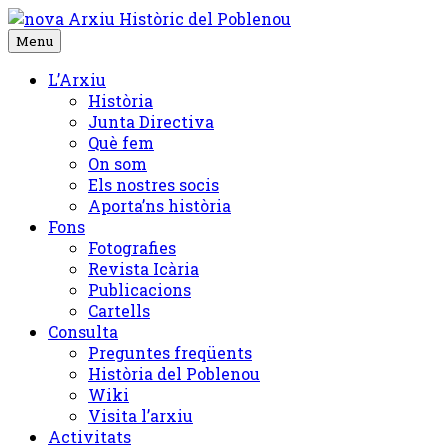
Skip
to
Menu
content
L’Arxiu
Història
Junta Directiva
Què fem
On som
Els nostres socis
Aporta’ns història
Fons
Fotografies
Revista Icària
Publicacions
Cartells
Consulta
Preguntes freqüents
Història del Poblenou
Wiki
Visita l’arxiu
Activitats