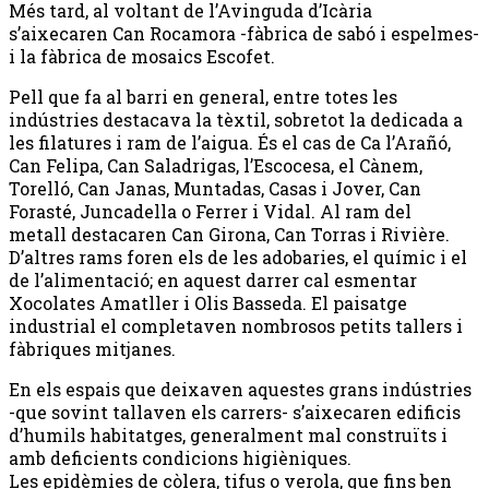
Més tard, al voltant de l’Avinguda d’Icària
s’aixecaren Can Rocamora -fàbrica de sabó i espelmes-
i la fàbrica de mosaics Escofet.
Pell que fa al barri en general, entre totes les
indústries destacava la tèxtil, sobretot la dedicada a
les filatures i ram de l’aigua. És el cas de Ca l’Arañó,
Can Felipa, Can Saladrigas, l’Escocesa, el Cànem,
Torelló, Can Janas, Muntadas, Casas i Jover, Can
Forasté, Juncadella o Ferrer i Vidal. Al ram del
metall destacaren Can Girona, Can Torras i Rivière.
D’altres rams foren els de les adobaries, el químic i el
de l’alimentació; en aquest darrer cal esmentar
Xocolates Amatller i Olis Basseda. El paisatge
industrial el completaven nombrosos petits tallers i
fàbriques mitjanes.
En els espais que deixaven aquestes grans indústries
-que sovint tallaven els carrers- s’aixecaren edificis
d’humils habitatges, generalment mal construïts i
amb deficients condicions higièniques.
Les epidèmies de còlera, tifus o verola, que fins ben