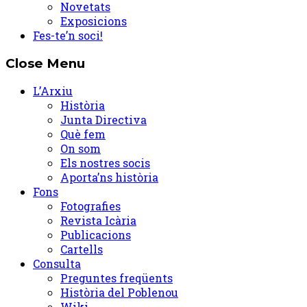
Novetats
Exposicions
Fes-te’n soci!
Close Menu
L’Arxiu
Història
Junta Directiva
Què fem
On som
Els nostres socis
Aporta’ns història
Fons
Fotografies
Revista Icària
Publicacions
Cartells
Consulta
Preguntes freqüents
Història del Poblenou
Wiki