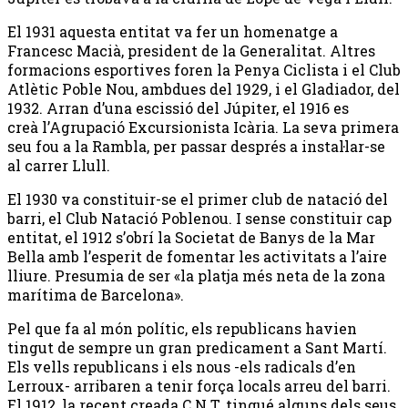
El 1931 aquesta entitat va fer un homenatge a
Francesc Macià, president de la Generalitat. Altres
formacions esportives foren la Penya Ciclista i el Club
Atlètic Poble Nou, ambdues del 1929, i el Gladiador, del
1932. Arran d’una escissió del Júpiter, el 1916 es
creà l’Agrupació Excursionista Icària. La seva primera
seu fou a la Rambla, per passar després a instal·lar-se
al carrer Llull.
El 1930 va constituir-se el primer club de natació del
barri, el Club Natació Poblenou. I sense constituir cap
entitat, el 1912 s’obrí la Societat de Banys de la Mar
Bella amb l’esperit de fomentar les activitats a l’aire
lliure. Presumia de ser «la platja més neta de la zona
marítima de Barcelona».
Pel que fa al món polític, els republicans havien
tingut de sempre un gran predicament a Sant Martí.
Els vells republicans i els nous -els radicals d’en
Lerroux- arribaren a tenir força locals arreu del barri.
El 1912, la recent creada C.N.T. tingué alguns dels seus