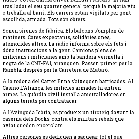
traslladat el seu quarter general perquè la majoria viu
o treballa al barri. Els carrers estan vigilats per gent
escollida, armada. Tots són obrers.
Sonen sirenes de fàbrica. Els balcons s’omplen de
matiners. Cares expectants, solidàries unes,
atemorides altres. La ràdio informa sobre els fets i
dóna instruccions a la gent. Camions plens de
milicians i milicianes amb la bandera vermella i
negra de la CNT-FAI, arranquen. Passen primer per la
Rambla; després per la Carretera de Mataró.
A la rodona del Carrer Enna s’aixequen barricades. Al
Casino L’Aliança, les milícies armades hi entren
armes. La guàrdia civil instal·la ametralladores en
alguns terrats per contratacar.
A l’Avinguda Icària, es produeix un tiroteig davant la
caserna dels Docks, contra els militars rebels que
aviat queden encerclats.
Altres persones es dediquen a saquejar tot el que