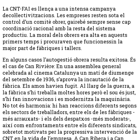
La CNT-FAI es llença a una intensa campanya
decol·lectivitzacions. Les empreses resten sota el
control d’un comitè obrer, gairebé sempre sense cap
coordinació racional amb la resta del sistema
productiu. La moral dels obrers era alta en aquests
primers temps i procuraven que funcionessin la
major part de fàbriques i tallers.
En alguns casos l’autogestió obrera resulta exitosa. És
el cas de Can Rivière: En una assemblea general
celebrada al cinema Catalunya un matí de diumenge
del setembre de 1936, s’aprova la incautació de la
fàbrica. Els amos havien fugit. Al llarg de la guerra, a
la fàbrica s’hi treballa moltes hores però el sou és just,
s’hi fan innovacions i es modernitza la maquinària.
No tot és harmonia: hi han reaccions diferents segons
els sectors de treballadors, entre els de les fàbriques -
més arrauxats- i els dels despatxos -més moderats-,
així com enfrontaments entre els diferents sindicats,
sobretot motivats per la progressiva intervenció de la
CNT en la vida de l’empresa. A Can Ribera i a Can