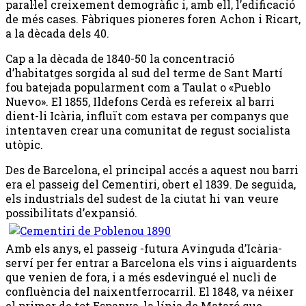
paral·lel creixement demogràfic i, amb ell, l’edificació
de més cases. Fàbriques pioneres foren Achon i Ricart,
a la dècada dels 40.
Cap a la dècada de 1840-50 la concentració
d’habitatges sorgida al sud del terme de Sant Martí
fou batejada popularment com a Taulat o «Pueblo
Nuevo». El 1855, Ildefons Cerdà es refereix al barri
dient-li Icària, influït com estava per companys que
intentaven crear una comunitat de regust socialista
utòpic.
Des de Barcelona, el principal accés a aquest nou barri
era el passeig del Cementiri, obert el 1839. De seguida,
els industrials del sudest de la ciutat hi van veure
possibilitats d’expansió.
Amb els anys, el passeig -futura Avinguda d’Icària-
serví per fer entrar a Barcelona els vins i aiguardents
que venien de fora, i a més esdevingué el nucli de
confluència del naixentferrocarril. El 1848, va néixer
el primer de tot Espanya, la línia de Mataró que