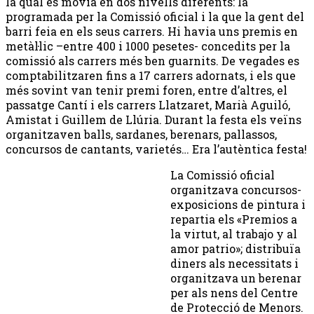
la qual es movia en dos nivells diferents: la
programada per la Comissió oficial i la que la gent del
barri feia en els seus carrers. Hi havia uns premis en
metàl·lic –entre 400 i 1000 pesetes- concedits per la
comissió als carrers més ben guarnits. De vegades es
comptabilitzaren fins a 17 carrers adornats, i els que
més sovint van tenir premi foren, entre d’altres, el
passatge Cantí i els carrers Llatzaret, Marià Aguiló,
Amistat i Guillem de Llúria. Durant la festa els veïns
organitzaven balls, sardanes, berenars, pallassos,
concursos de cantants, varietés… Era l’autèntica festa!
La Comissió oficial
organitzava concursos-
exposicions de pintura i
repartia els «Premios a
la virtut, al trabajo y al
amor patrio»; distribuïa
diners als necessitats i
organitzava un berenar
per als nens del Centre
de Protecció de Menors.