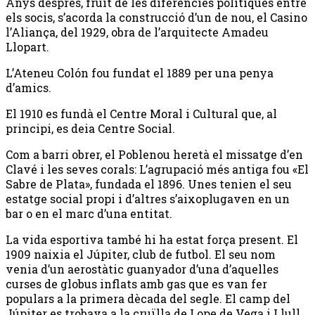
Anys després, fruit de les diferències polítiques entre
els socis, s’acorda la construcció d’un de nou, el Casino
l’Aliança, del 1929, obra de l’arquitecte Amadeu
Llopart.
L’Ateneu Colón fou fundat el 1889 per una penya
d’amics.
El 1910 es fundà el Centre Moral i Cultural que, al
principi, es deia Centre Social.
Com a barri obrer, el Poblenou heretà el missatge d’en
Clavé i les seves corals: L’agrupació més antiga fou «El
Sabre de Plata», fundada el 1896. Unes tenien el seu
estatge social propi i d’altres s’aixoplugaven en un
bar o en el marc d’una entitat.
La vida esportiva també hi ha estat força present. El
1909 naixia el Júpiter, club de futbol. El seu nom
venia d’un aerostàtic guanyador d’una d’aquelles
curses de globus inflats amb gas que es van fer
populars a la primera dècada del segle. El camp del
Júpiter es trobava a la cruïlla de Lope de Vega i Llull.