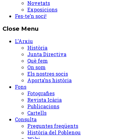
Novetats
Exposicions
Fes-te’n soci!
Close Menu
L’Arxiu
Història
Junta Directiva
Què fem
On som
Els nostres socis
Aporta’ns història
Fons
Fotografies
Revista Icària
Publicacions
Cartells
Consulta
Preguntes freqüents
Història del Poblenou
Wiki