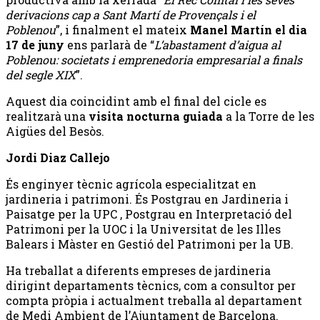
derivacions cap a Sant Martí de Provençals i el
Poblenou
”, i finalment el mateix
Manel Martín el dia
17 de juny
ens parlarà de “
L’abastament d’aigua al
Poblenou: societats i emprenedoria empresarial a finals
del segle XIX
”.
Aquest dia coincidint amb el final del cicle es
realitzarà una
visita nocturna guiada
a la Torre de les
Aigües del Besòs.
Jordi Diaz Callejo
És enginyer tècnic agrícola especialitzat en
jardineria i patrimoni. És Postgrau en Jardineria i
Paisatge per la UPC , Postgrau en Interpretació del
Patrimoni per la UOC i la Universitat de les Illes
Balears i Màster en Gestió del Patrimoni per la UB.
Ha treballat a diferents empreses de jardineria
dirigint departaments tècnics, com a consultor per
compta pròpia i actualment treballa al departament
de Medi Ambient de l’Ajuntament de Barcelona.