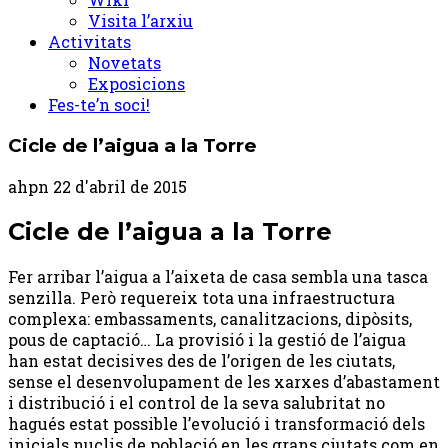
Visita l’arxiu
Activitats
Novetats
Exposicions
Fes-te’n soci!
Cicle de l’aigua a la Torre
ahpn
22 d'abril de 2015
Cicle de l’aigua a la Torre
Fer arribar l’aigua a l’aixeta de casa sembla una tasca
senzilla. Però requereix tota una infraestructura
complexa: embassaments, canalitzacions, dipòsits,
pous de captació… La provisió i la gestió de l’aigua
han estat decisives des de l’origen de les ciutats,
sense el desenvolupament de les xarxes d’abastament
i distribució i el control de la seva salubritat no
hagués estat possible l’evolució i transformació dels
inicials nuclis de població en les grans ciutats com en