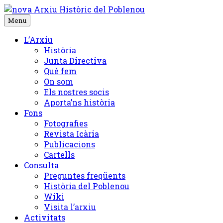
Skip
to
Menu
content
L’Arxiu
Història
Junta Directiva
Què fem
On som
Els nostres socis
Aporta’ns història
Fons
Fotografies
Revista Icària
Publicacions
Cartells
Consulta
Preguntes freqüents
Història del Poblenou
Wiki
Visita l’arxiu
Activitats