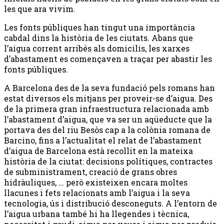
les que ara vivim.
Les fonts públiques han tingut una importància
cabdal dins la història de les ciutats. Abans que
l’aigua corrent arribés als domicilis, les xarxes
d’abastament es començaven a traçar per abastir les
fonts públiques.
A Barcelona des de la seva fundació pels romans han
estat diversos els mitjans per proveir-se d’aigua. Des
de la primera gran infraestructura relacionada amb
l’abastament d’aigua, que va ser un aqüeducte que la
portava des del riu Besòs cap a la colònia romana de
Barcino, fins a l’actualitat el relat de l’abastament
d’aigua de Barcelona està recollit en la mateixa
història de la ciutat: decisions polítiques, contractes
de subministrament, creació de grans obres
hidràuliques, … però existeixen encara moltes
llacunes i fets relacionats amb l’aigua i la seva
tecnologia, ús i distribució desconeguts. A l’entorn de
l’aigua urbana també hi ha llegendes i tècnica,