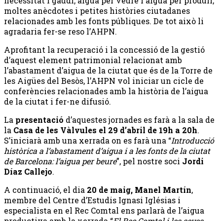
necessitat i gaudi, aigua per veure i aigua per produir,
moltes anècdotes i petites històries ciutadanes
relacionades amb les fonts públiques. De tot això li
agradaria fer-se reso l’AHPN.
Aprofitant la recuperació i la concessió de la gestió
d’aquest element patrimonial relacionat amb
l’abastament d’aigua de la ciutat que és de la Torre de
les Aigües del Besòs, l’AHPN vol iniciar un cicle de
conferències relacionades amb la història de l’aigua
de la ciutat i fer-ne difusió.
La
presentació
d’aquestes jornades es farà a la sala de
la
Casa de les Vàlvules el 29 d’abril de 19h a 20h
.
S’iniciarà amb una xerrada on es farà una “
Introducció
històrica a l’abastament d’aigua i a les fonts de la ciutat
de Barcelona: l’aigua per beure
”, pel nostre soci
Jordi
Díaz Callejo
.
A continuació, el dia
20 de maig, Manel Martín
,
membre del Centre d’Estudis Ignasi Iglésias i
especialista en el Rec Comtal ens parlarà de l’aigua
productiva amb la xerrada “
El Rec Comtal i les seves