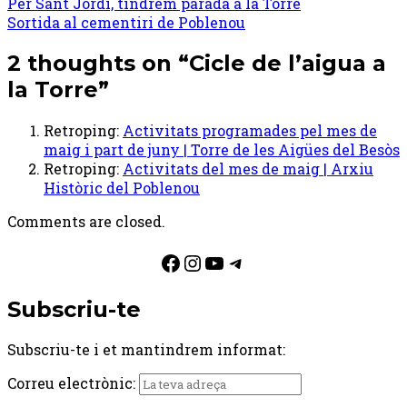
Post
Per Sant Jordi, tindrem parada a la Torre
Sortida al cementiri de Poblenou
navigation
2 thoughts on “
Cicle de l’aigua a
la Torre
”
Retroping:
Activitats programades pel mes de
maig i part de juny | Torre de les Aigües del Besòs
Retroping:
Activitats del mes de maig | Arxiu
Històric del Poblenou
Comments are closed.
Facebook
Instagram
YouTube
Telegram
Subscriu-te
Subscriu-te i et mantindrem informat:
Correu electrònic: