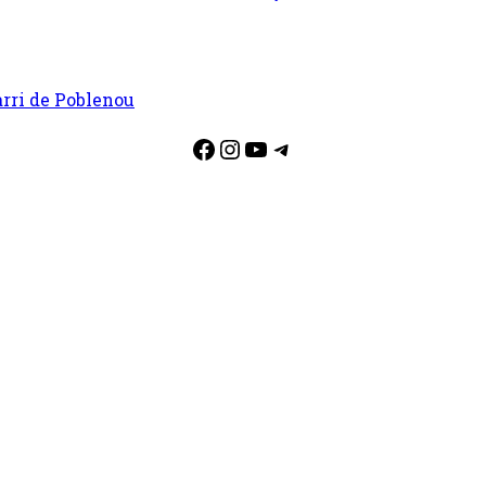
arri de Poblenou
Facebook
Instagram
YouTube
Telegram