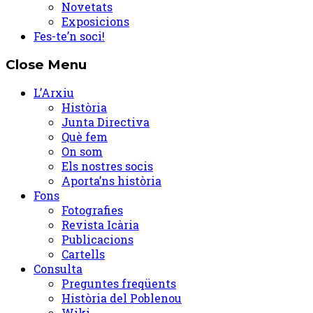
Novetats
Exposicions
Fes-te’n soci!
Close Menu
L’Arxiu
Història
Junta Directiva
Què fem
On som
Els nostres socis
Aporta’ns història
Fons
Fotografies
Revista Icària
Publicacions
Cartells
Consulta
Preguntes freqüents
Història del Poblenou
Wiki