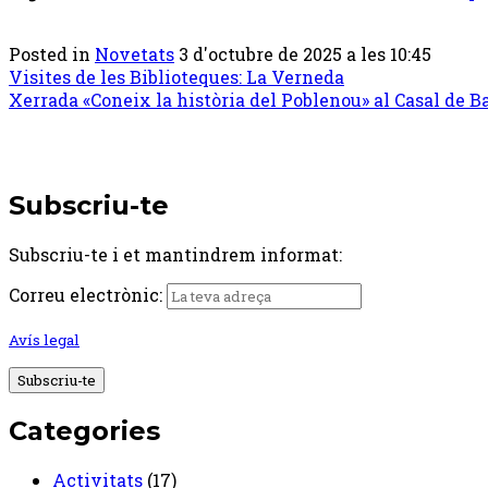
Posted in
Novetats
3 d'octubre de 2025 a les 10:45
Post
Visites de les Biblioteques: La Verneda
Xerrada «Coneix la història del Poblenou» al Casal de B
navigation
Subscriu-te
Subscriu-te i et mantindrem informat:
Correu electrònic:
Avís legal
Categories
Activitats
(17)