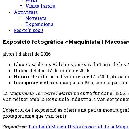
Visita l’arxiu
Activitats
Novetats
Exposicions
Fes-te’n soci!
Exposició fotogràfica «Maquinista i Macosa
ahpn
1 d'abril de 2016
Lloc
: Casa de les Vàlvules, anexa a la Torre de les
Dates
: del 4 al 17 de maig de 2016
Horari
: de dilluns a divendres de 17 a 20 h, dissabt
Inauguració
el 6 de maig a les 19 h, amb la partic
La
Maquinista Terrestre i Marítima
es va fundar el 1855. 
Van néixer amb la Revolució Industrial i van ser pioner
L’objectiu de l’exposició és oferir una petita mostra gr
protagonisme que van tenir.
Organitzen
:
Fundació Museu Historicosocial de la Maqu