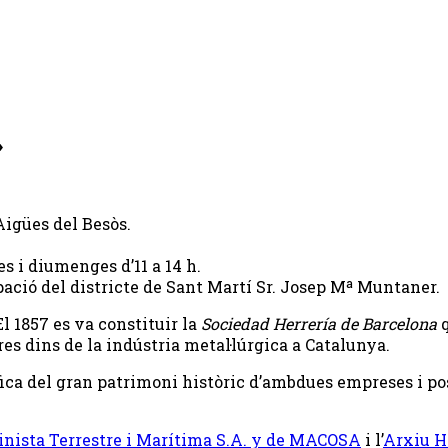
»
 Aigües del Besòs.
es i diumenges d’11 a 14 h.
ipació del districte de Sant Martí Sr. Josep Mª Muntaner.
El 1857 es va constituir la
Sociedad Herrería de Barcelona
q
es dins de la indústria metal·lúrgica a Catalunya.
àfica del gran patrimoni històric d’ambdues empreses i pos
inista Terrestre i Marítima S.A. y de MACOSA
i l’
Arxiu H