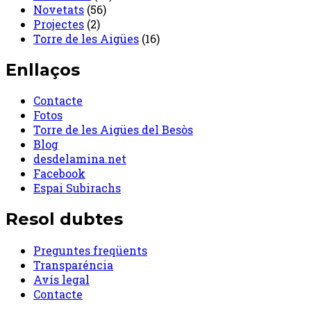
Novetats
(56)
Projectes
(2)
Torre de les Aigües
(16)
Enllaços
Contacte
Fotos
Torre de les Aigües del Besòs
Blog
desdelamina.net
Facebook
Espai Subirachs
Resol dubtes
Preguntes freqüents
Transparéncia
Avís legal
Contacte