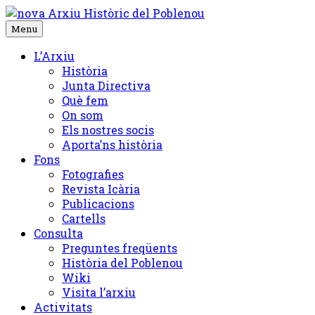
Skip
to
Menu
content
L’Arxiu
Història
Junta Directiva
Què fem
On som
Els nostres socis
Aporta’ns història
Fons
Fotografies
Revista Icària
Publicacions
Cartells
Consulta
Preguntes freqüents
Història del Poblenou
Wiki
Visita l’arxiu
Activitats