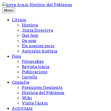
Skip
to
Menu
content
L’Arxiu
Història
Junta Directiva
Què fem
On som
Els nostres socis
Aporta’ns història
Fons
Fotografies
Revista Icària
Publicacions
Cartells
Consulta
Preguntes freqüents
Història del Poblenou
Wiki
Visita l’arxiu
Activitats