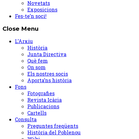
Novetats
Exposicions
Fes-te’n soci!
Close Menu
L’Arxiu
Història
Junta Directiva
Què fem
On som
Els nostres socis
Aporta’ns història
Fons
Fotografies
Revista Icària
Publicacions
Cartells
Consulta
Preguntes freqüents
Història del Poblenou
Wiki