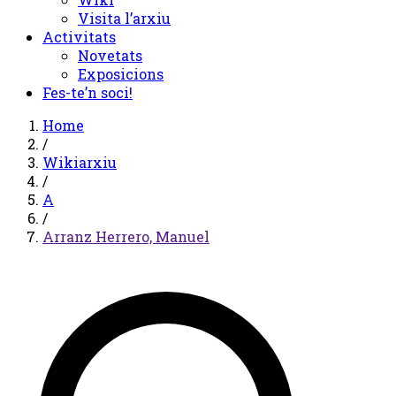
Visita l’arxiu
Activitats
Novetats
Exposicions
Fes-te’n soci!
Home
/
Wikiarxiu
/
A
/
Arranz Herrero, Manuel