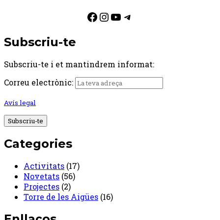
Facebook
Instagram
YouTube
Telegram
Subscriu-te
Subscriu-te i et mantindrem informat:
Correu electrònic:
Avís legal
Categories
Activitats
(17)
Novetats
(56)
Projectes
(2)
Torre de les Aigües
(16)
Enllaços