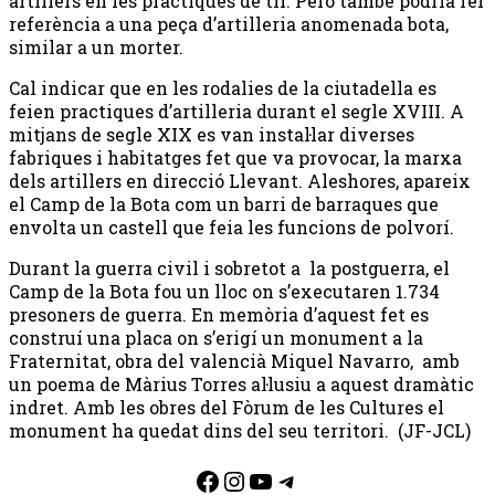
artillers en les practiques de tir. Però també podria fer
referència a una peça d’artilleria anomenada bota,
similar a un morter.
Cal indicar que en les rodalies de la ciutadella es
feien practiques d’artilleria durant el segle XVIII. A
mitjans de segle XIX es van instal·lar diverses
fabriques i habitatges fet que va provocar, la marxa
dels artillers en direcció Llevant. Aleshores, apareix
el Camp de la Bota com un barri de barraques que
envolta un castell que feia les funcions de polvorí.
Durant la guerra civil i sobretot a la postguerra, el
Camp de la Bota fou un lloc on s’executaren 1.734
presoners de guerra. En memòria d’aquest fet es
construí una placa on s’erigí un monument a la
Fraternitat, obra del valencià Miquel Navarro, amb
un poema de Màrius Torres al·lusiu a aquest dramàtic
indret. Amb les obres del Fòrum de les Cultures el
monument ha quedat dins del seu territori. (JF-JCL)
Facebook
Instagram
YouTube
Telegram