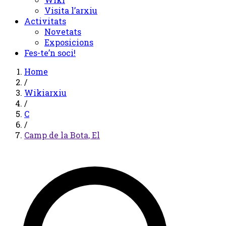
Visita l’arxiu
Activitats
Novetats
Exposicions
Fes-te’n soci!
Home
/
Wikiarxiu
/
C
/
Camp de la Bota, El