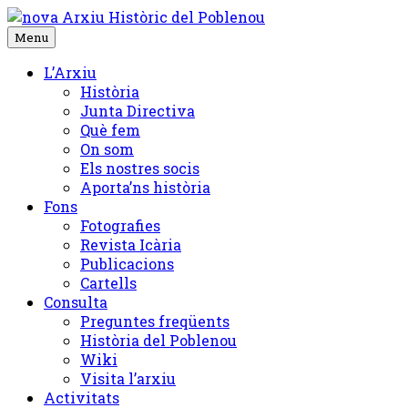
Skip
to
Menu
content
L’Arxiu
Història
Junta Directiva
Què fem
On som
Els nostres socis
Aporta’ns història
Fons
Fotografies
Revista Icària
Publicacions
Cartells
Consulta
Preguntes freqüents
Història del Poblenou
Wiki
Visita l’arxiu
Activitats