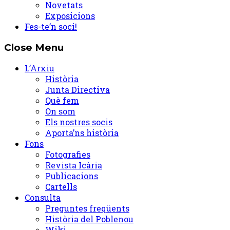
Novetats
Exposicions
Fes-te’n soci!
Close Menu
L’Arxiu
Història
Junta Directiva
Què fem
On som
Els nostres socis
Aporta’ns història
Fons
Fotografies
Revista Icària
Publicacions
Cartells
Consulta
Preguntes freqüents
Història del Poblenou
Wiki