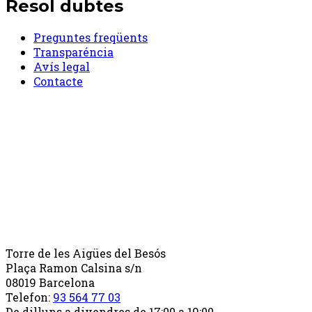
Resol dubtes
Preguntes freqüents
Transparéncia
Avís legal
Contacte
Torre de les Aigües del Besós
Plaça Ramon Calsina s/n
08019 Barcelona
Telefon:
93 564 77 03
De dilluns a divendres de 17:00 a 19:00