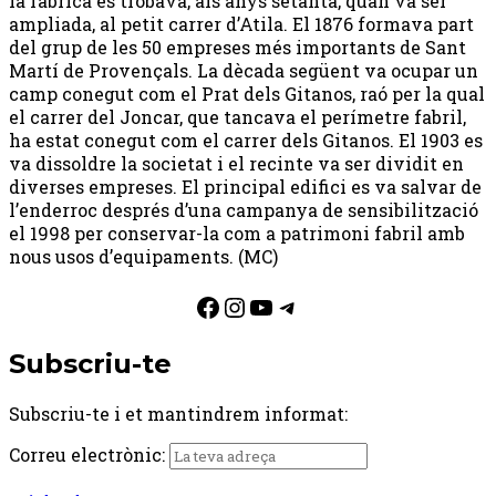
la fàbrica es trobava, als anys setanta, quan va ser
ampliada, al petit carrer d’Atila. El 1876 formava part
del grup de les 50 empreses més importants de Sant
Martí de Provençals. La dècada següent va ocupar un
camp conegut com el Prat dels Gitanos, raó per la qual
el carrer del Joncar, que tancava el perímetre fabril,
ha estat conegut com el carrer dels Gitanos. El 1903 es
va dissoldre la societat i el recinte va ser dividit en
diverses empreses. El principal edifici es va salvar de
l’enderroc després d’una campanya de sensibilització
el 1998 per conservar-la com a patrimoni fabril amb
nous usos d’equipaments. (MC)
Facebook
Instagram
YouTube
Telegram
Subscriu-te
Subscriu-te i et mantindrem informat:
Correu electrònic: