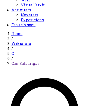
Visita l’arxiu
Activitats
Novetats
Exposicions
Fes-te’n soci!
Home
/
Wikiarxiu
/
C
/
Can Saladrigas