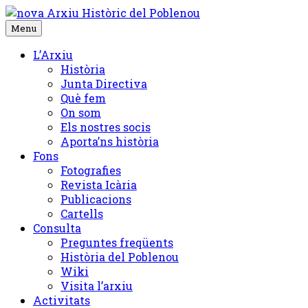
Skip
to
Menu
content
L’Arxiu
Història
Junta Directiva
Què fem
On som
Els nostres socis
Aporta’ns història
Fons
Fotografies
Revista Icària
Publicacions
Cartells
Consulta
Preguntes freqüents
Història del Poblenou
Wiki
Visita l’arxiu
Activitats