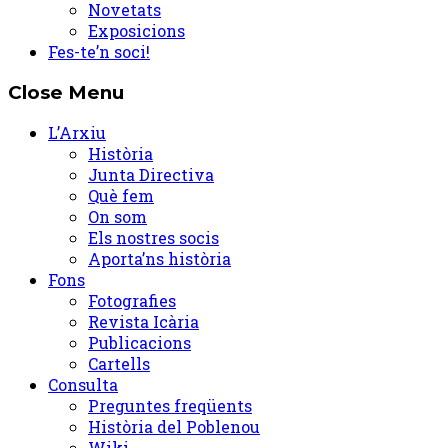
Novetats
Exposicions
Fes-te’n soci!
Close Menu
L’Arxiu
Història
Junta Directiva
Què fem
On som
Els nostres socis
Aporta’ns història
Fons
Fotografies
Revista Icària
Publicacions
Cartells
Consulta
Preguntes freqüents
Història del Poblenou
Wiki