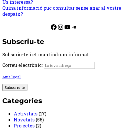
Us interessa?
navigation
Quina informació puc consultar sense anar al vostre
despatx?
Facebook
Instagram
YouTube
Telegram
Subscriu-te
Subscriu-te i et mantindrem informat:
Correu electrònic:
Avís legal
Categories
Activitats
(17)
Novetats
(56)
Projectes
(2)