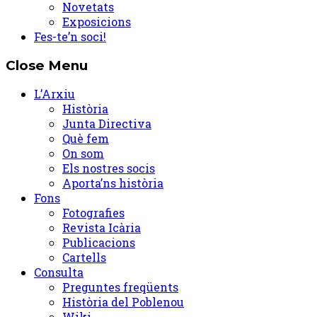
Novetats
Exposicions
Fes-te’n soci!
Close Menu
L’Arxiu
Història
Junta Directiva
Què fem
On som
Els nostres socis
Aporta’ns història
Fons
Fotografies
Revista Icària
Publicacions
Cartells
Consulta
Preguntes freqüents
Història del Poblenou
Wiki