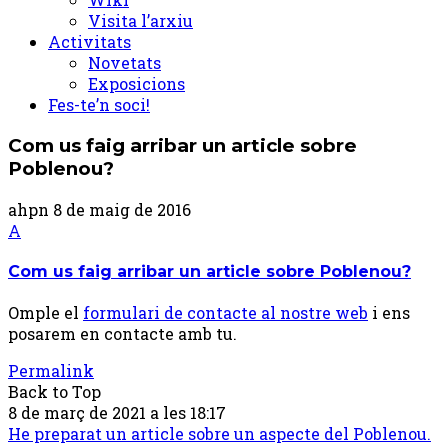
Visita l’arxiu
Activitats
Novetats
Exposicions
Fes-te’n soci!
Com us faig arribar un article sobre
Poblenou?
ahpn
8 de maig de 2016
A
Com us faig arribar un article sobre Poblenou?
Omple el
formulari de contacte al nostre web
i ens
posarem en contacte amb tu.
Permalink
Back to Top
8 de març de 2021 a les 18:17
Post
He preparat un article sobre un aspecte del Poblenou.