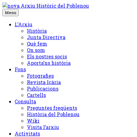
Skip
to
Menu
content
L’Arxiu
Història
Junta Directiva
Què fem
On som
Els nostres socis
Aporta’ns història
Fons
Fotografies
Revista Icària
Publicacions
Cartells
Consulta
Preguntes freqüents
Història del Poblenou
Wiki
Visita l’arxiu
Activitats